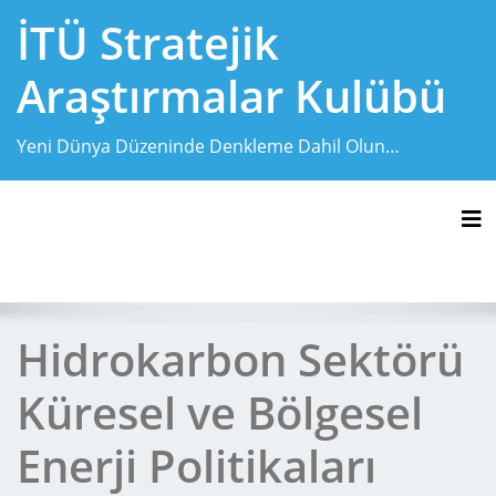
Skip
İTÜ Stratejik
to
content
Araştırmalar Kulübü
Yeni Dünya Düzeninde Denkleme Dahil Olun…
Tog
Hidrokarbon Sektörü
Küresel ve Bölgesel
Enerji Politikaları